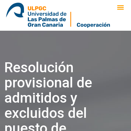
saltar
al
contenido
Resolución
provisional de
admitidos y
excluidos del
puesto de