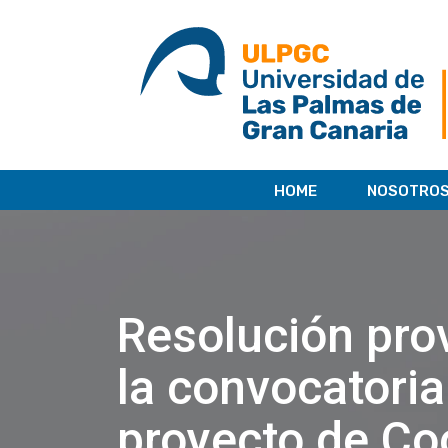
saltar
al
contenido
HOME
NOSOTRO
Resolución prov
la convocatoria
proyecto de Co