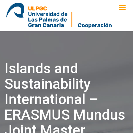
saltar
al
contenido
Islands and
Sustainability
International –
ERASMUS Mundus
Joint Master