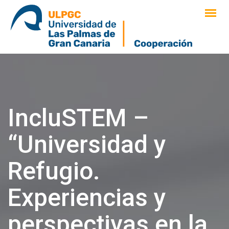
saltar
al
contenido
IncluSTEM –
“Universidad y
Refugio.
Experiencias y
perspectivas en la