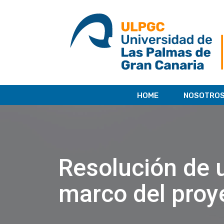
saltar
al
contenido
HOME
NOSOTRO
Resolución de u
marco del proy