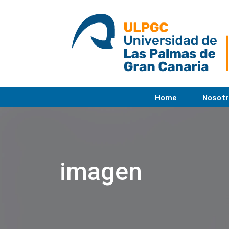
saltar
al
contenido
Home
Nosot
imagen