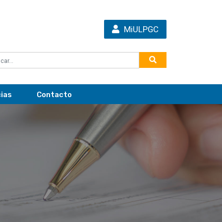
MiULPGC
cias
Contacto