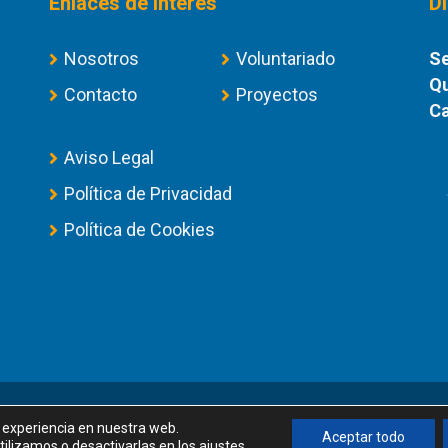
Enlaces de Interés
D
Nosotros
Voluntariado
Se
Qu
Contacto
Proyectos
Ca
Aviso Legal
Política de Privacidad
Política de Cookies
©
Universidad de Las Palmas de Gran Canaria · ULPGC
r experiencia en nuestra web.
Aceptar todo
ilizamos o desactivarlas en los
ajustes
.