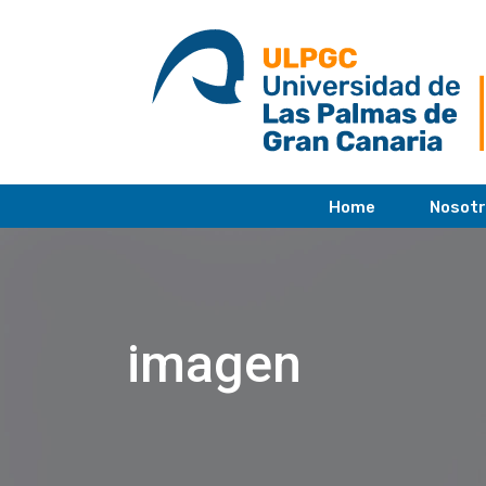
saltar
al
contenido
Home
Nosot
imagen