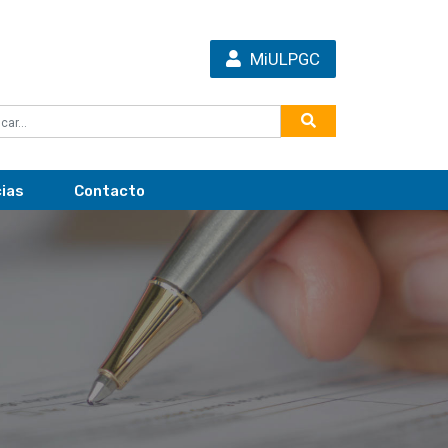
MiULPGC
cias
Contacto